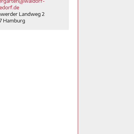
ergarten@waldorf-
edorf.de
hwerder Landweg 2
7 Hamburg