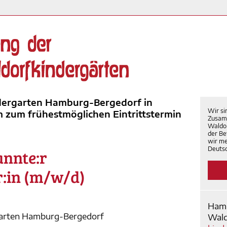
dergarten Hamburg-Bergedorf in
Wir si
zum frühestmöglichen Eintrittstermin
Zusam
Waldor
der Be
wir me
Deutsc
annte:r
:in (m/w/d)
Ham
rgarten Hamburg-Bergedorf
Wald