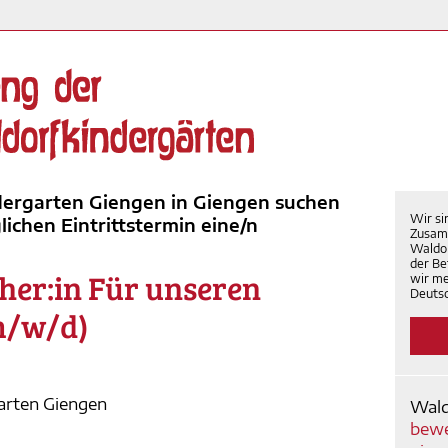
ergarten Giengen in Giengen suchen
Wir si
chen Eintrittstermin eine/n
Zusam
Waldor
der Be
eher:in Für unseren
wir me
Deutsc
m/w/d)
garten Giengen
Wald
bewe